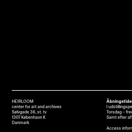
HEIRLOOM
Åbningstide
center for art and archives
I udstillingsp
Sølvgade 36, st. tv
Torsdag – fre
1307 København K
Samt efter af
Danmark
Access infor