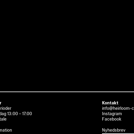
r
Kontakt
erioder
info@heirloom-c
dag 13:00 – 17:00
Instagram
tale
Facebook
mation
Nyhedsbrev