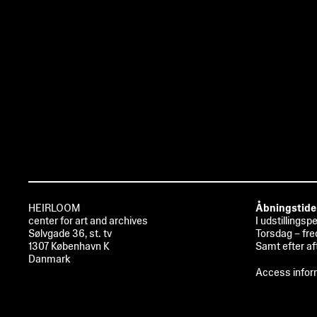
HEIRLOOM
Åbningstide
center for art and archives
I udstillingsp
Sølvgade 36, st. tv
Torsdag – fre
1307 København K
Samt efter af
Danmark
Access infor