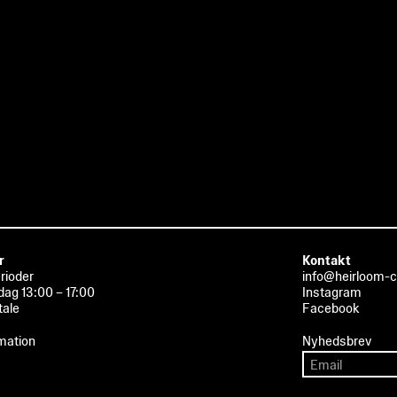
r
Kontakt
erioder
info@heirloom-c
dag 13:00 – 17:00
Instagram
tale
Facebook
mation
Nyhedsbrev