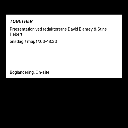
TOGETHER
Præsentation ved redaktørerne David Blamey & Stine
Hebert
onsdag 7 maj
,
17:00
–
18:30
Boglancering, On-site