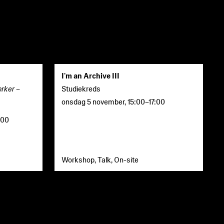
I'm an Archive III
rker –
Studiekreds
onsdag 5 november
,
15:00
–
17:00
:00
Workshop, Talk, On-site