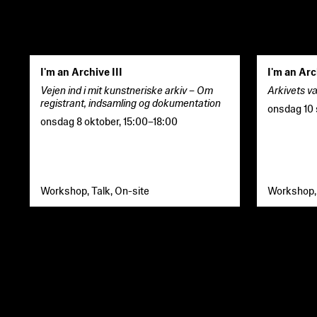
I'm an Archive III
I'm an Arc
Vejen ind i mit kunstneriske arkiv – Om
Arkivets væ
registrant, indsamling og dokumentation
onsdag 10
onsdag 8 oktober
,
15:00
–
18:00
Workshop, Talk, On-site
Workshop, 