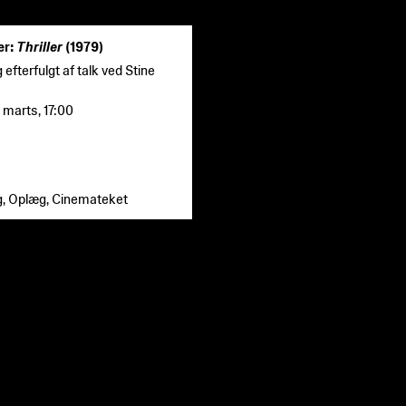
er:
Thriller
(1979)
 efterfulgt af talk ved Stine
 marts
,
17:00
g, Oplæg, Cinemateket