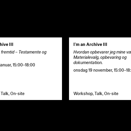
hive III
I'm an Archive III
fremtid – Testamente og
Hvordan opbevarer jeg mine væ
Materialevalg, opbevaring og
dokumentation.
januar
,
15:00
–
18:00
onsdag 19 november
,
15:00
–
18
Talk, On-site
Workshop, Talk, On-site