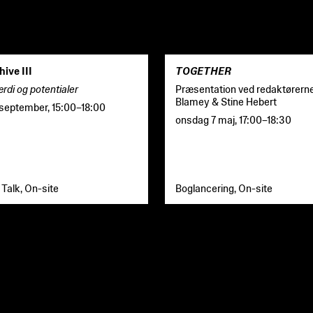
hive III
TOGETHER
rdi og potentialer
Præsentation ved redaktørern
Blamey & Stine Hebert
 september
,
15:00
–
18:00
onsdag 7 maj
,
17:00
–
18:30
Talk, On-site
Boglancering, On-site