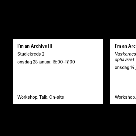
I'm an Archive III
I'm an Arc
Studiekreds 2
Værkernes 
ophavsret
onsdag 28 januar
,
15:00
–
17:00
onsdag 14 
Workshop, Talk, On-site
Workshop, 